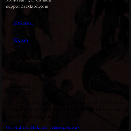
Montréal, QC, Canada
support(a)xkton.com
@xkton_
Xkton
Navigation
MAGASIN
FAQ
À PROPOS
CONTACT
You say, It's her fault. Yes, it's her fault, but it will pass.
God allowed it to happen. Did a sister offend you? May
it be blessed. Did she
Gerondissa Makrina (Vassopoulou)