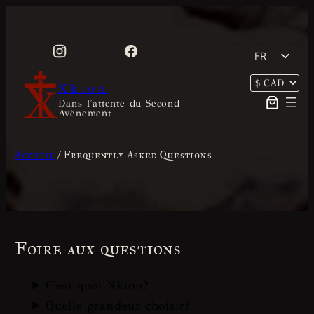
Aller
au
contenu
FR
EN
Xkton
Dans l'attente du Second
Avènement
Accueil
/ Frequently Asked Questions
Foire aux questions
C'est quoi Xkton?
Quelle grandeur choisir?