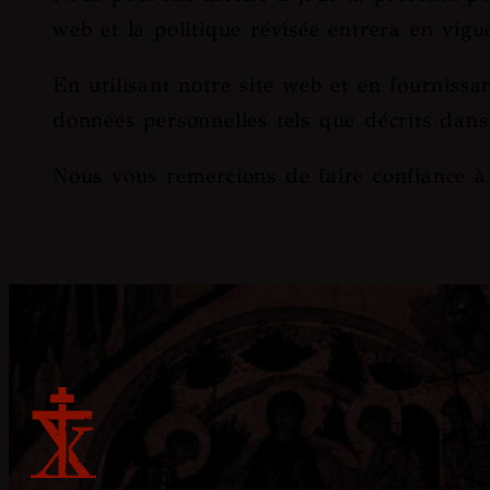
web et la politique révisée entrera en vi
En utilisant notre site web et en fournissan
données personnelles tels que décrits dans 
Nous vous remercions de faire confiance à
Navigati