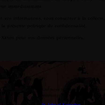
gueur immédiatement.
t vos informations, vous consentez à la collecte,
la présente politique de confidentialité.
 Xkton pour vos données personnelles.
God saves one man through spiritu
on
simplicity. You should bear in mind 
St. John of Karpathos