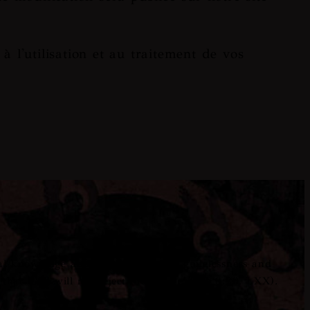
 à l'utilisation et au traitement de vos
al knowledge and another through guilelessness and
that 'God will not reject the simple' (Job 8:20. LXX).