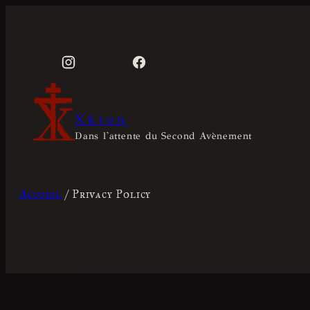
Aller
au
contenu
Xkton
Dans l'attente du Second Avènement
Accueil
/ Privacy Policy