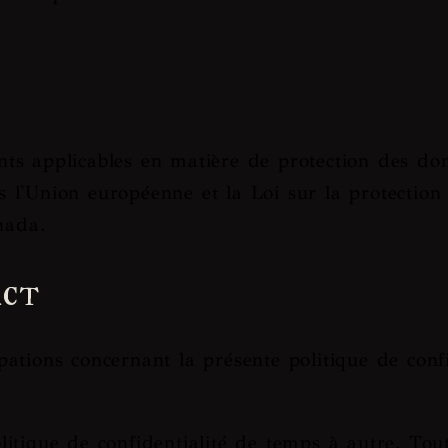
nts applicables en matière de protection des d
 l'Union européenne et la Loi sur la protection
nada.
act
ations concernant la présente politique de conf
itique de confidentialité de temps à autre. Tout