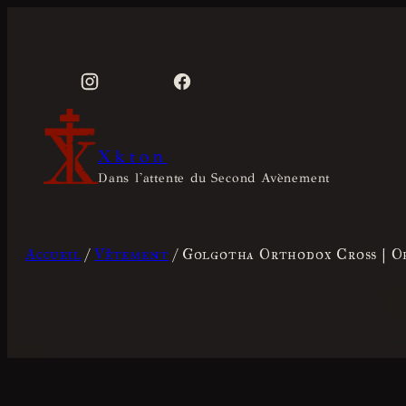
Aller
au
contenu
Xkton
Dans l'attente du Second Avènement
Accueil
/
Vêtement
/ Golgotha Orthodox Cross | O