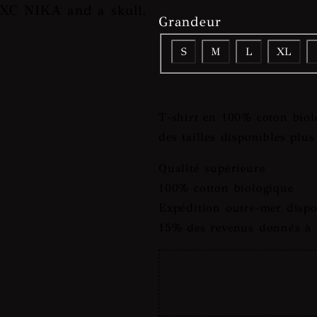
Grandeur
S
M
L
XL
T-shirt en 100% coton biolo
des tailles disponibles plus
Qualité supérieure
100% cotton biologique
Expédition outre-mer dispo
15% des revenus donnés à l