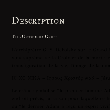
Description
The Orthodox Cross
L'archiprêtre G. S. Debolsky sur le Grand
vœu suprême de la Croix et de la mort ; c'
transfiguration de la vie, l'image de la m
ΙC XC NIKΑ
– Ιησούς Χριστός νικά – Jésus
Le crâne
symbolise “
le premier homme A
endroit précis, la raison pour laquelle ce l
où “
le dernier Adam a reçu un esprit vivif