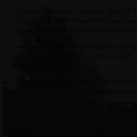
Le roseau
représente “
l'hysope
” (Jean 19:2
“
mise à Sa bouche
” (Jean 19:29), alors qu
dit que “
tous s'émerveillaient des bonnes 
La lance
représente “
la lance
[qui]
a trans
l'une des côtes d'Adam, et ferma la chair a
sang
” (Apocalypse 1:5).
Seigneur Jésus-Christ, Fils de Dieu, aie pit
Informations sur le produit