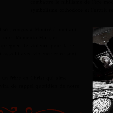
combattre le nihilisme de l'ère mo
symbolisme orthodoxe et l'esprit r
lisés, conçus à Montréal, mettant
la mort
Memento Mori
, et
mprégnée de violence pour faire
assailli avec violence et ce sont
 un frère en Christ qui aime
rvira de rappel quotidien de notre