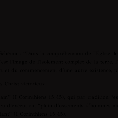
 Schéma : “
Dans la compréhension de l'Église, l
est l'image de l'isolement complet de la terre, l
ort et du commencement d'une autre existence, pl
 Christ victorieux
dam
” (I Corinthiens 15:45), qui par tradition “
es
ieu d'exécution, “
plein d'ossements d'hommes m
iant
” (I Corinthiens 15:45).