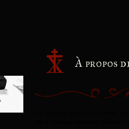
À propos d
Un mélange parfait de confort, de 
filé à l'anneau de haute qualité. C