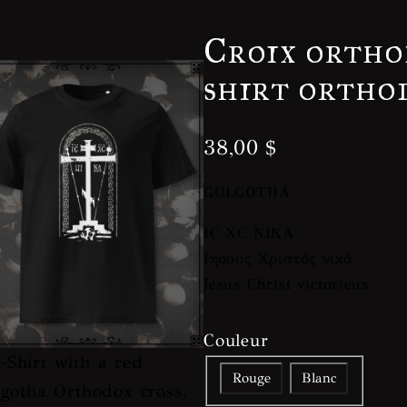
Croix ortho
shirt ortho
38,00
$
GOLGOTHA
ΙC XC NIKΑ
Ιησούς Χριστός νικά
Jésus Christ victorieux
Couleur
Rouge
Blanc