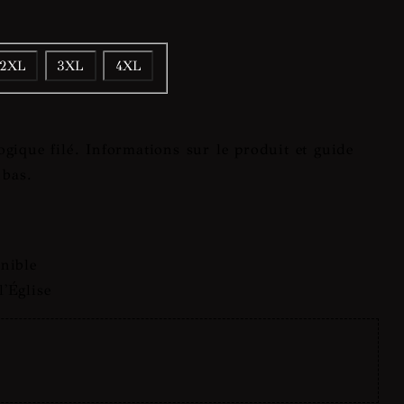
2XL
3XL
4XL
gique filé. Informations sur le produit et guide
 bas.
nible
'Église