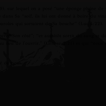
9), sur lequel on a posé “
une éponge pleine de 
e dans Sa “
soif, ils lui ont donné à boire du vin
paroles qui sortaient de Sa bouche
” (Luc 4:22).
percé Son côté
”; “
et aussitôt sortit du sang et d
u lieu de l'ouvrir.
” (Genèse 2:21) et qui “
nous 
ié de nous.