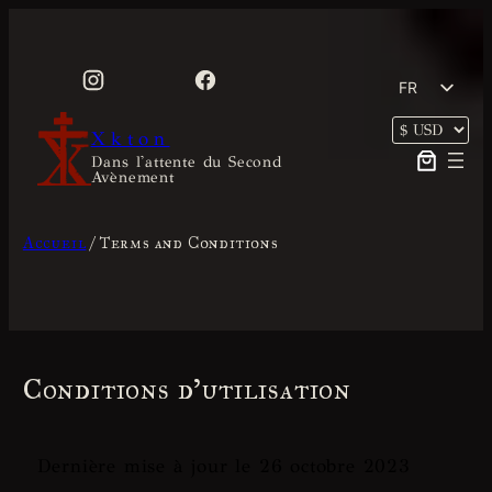
Aller
au
contenu
FR
EN
Xkton
Dans l'attente du Second
Avènement
Accueil
/ Terms and Conditions
Conditions d'utilisation
Dernière mise à jour le 26 octobre 2023