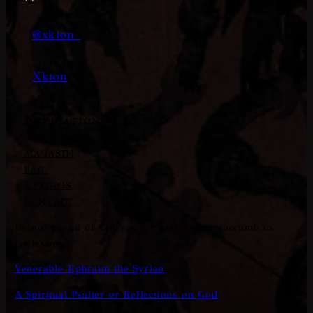
@xkton_
Xkton
Navigation
MAGASIN
FAQ
À PROPOS
CONTACT
Be not proud of God's grace and do not succumb to
lawlessness.
Venerable Ephraim the Syrian
A Spiritual Psalter or Reflections on God