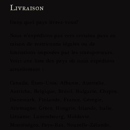
Livraison
Dans quel pays livrez-vous?
Nous n'expédions pas vers certains pays en
raison de restrictions légales ou de
limitations imposées par les transporteurs.
Voici une liste des pays où nous expédions
actuellement :
Canada, États-Unis, Albanie, Australie,
Autriche, Belgique, Brésil, Bulgarie, Chypre,
Danemark, Finlande, France, Géorgie,
Allemagne, Grèce, Hongrie, Irlande, Italie,
Lituanie, Luxembourg, Moldavie,
Monténégro, Pays-Bas, Nouvelle-Zélande,