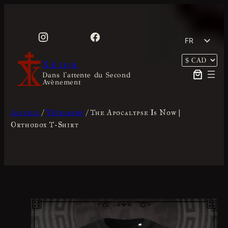
Aller
au
contenu
FR
EN
Xkton
Dans l'attente du Second
Avènement
Accueil
/
Vêtement
/ The Apocalypse Is Now |
Orthodox T-Shirt