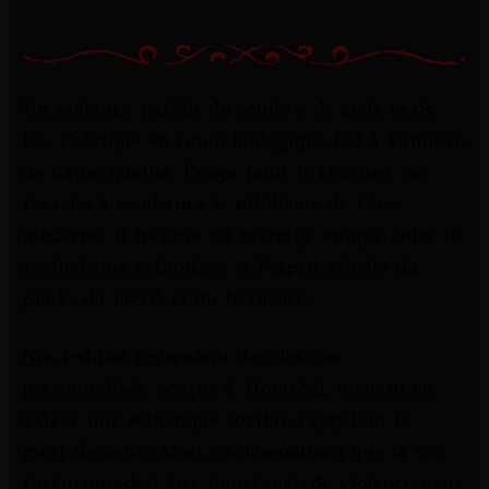
Un mélange parfait de confort, de style et de
foi. Fabriqué en coton biologique filé à l'anneau
de haute qualité. Conçu pour le chrétien qui
cherche à combattre le nihilisme de l'ère
moderne, il incarne un mariage unique entre le
symbolisme orthodoxe et l'esprit rebelle du
punk, du métal et du hardcore.
Nos t-shirts présentent des designs
personnalisés, conçus à Montréal, mettant en
valeur une esthétique sombre rappelant la
mort
Memento Mori
, et démontrant que la vie
chrétienne doit être imprégnée de violence pour