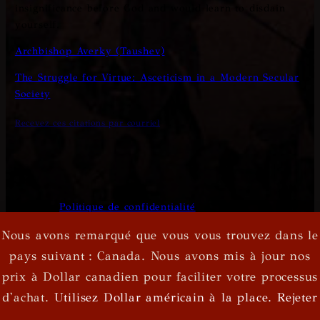
insignificance before God and would learn to disdain
yourself.
Archbishop Averky (Taushev)
The Struggle for Virtue: Asceticism in a Modern Secular
Society
Recevez ces citations par courriel
© Xkton
|
Politique de confidentialité
|
Nous avons remarqué que vous vous trouvez dans le
Conditions d'utilisation
pays suivant : Canada. Nous avons mis à jour nos
prix à Dollar canadien pour faciliter votre processus
Site web développé par
Symbolitech
d'achat.
Utilisez Dollar américain à la place.
Rejeter