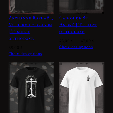
Archange Raphaël,
Canon de St
Vaincre le dragon
André | T-shirt
| T-shirt
orthodoxe
orthodoxe
Plage
43,00
$
–
47,00
$
de
Choix des options
38,00
$
prix :
Choix des options
43,00 $
à
47,00 $