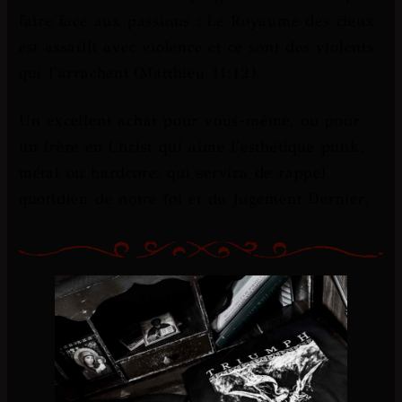
faire face aux passions :
Le Royaume des cieux
est assailli avec violence et ce sont des violents
qui l'arrachent
(Matthieu 11:12).
Un excellent achat pour vous-même, ou pour
un frère en Christ qui aime l'esthétique punk,
métal ou hardcore, qui servira de rappel
quotidien de notre foi et du Jugement Dernier.