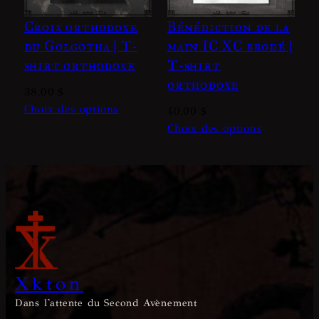
Croix orthodoxe
Bénédiction de la
du Golgotha | T-
main IC XC brodé |
shirt orthodoxe
T-shirt
orthodoxe
38,00
$
Choix des options
40,00
$
Choix des options
Xkton
Dans l'attente du Second Avènement