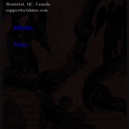
Montréal, QC, Canada
support(a)xkton.com
@xkton_
Xkton
Navigation
MAGASIN
FAQ
À PROPOS
CONTACT
If you happen to fall into some kind of sin, immediately
recognize your weakness and complete helplessness.
Impress upon yourself that God allowed this fall so that
you would know better your feebleness and