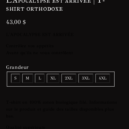
L'Apocalypse est arrivée | T-
shirt orthodoxe
43,00
$
L'APOCALYPSE EST ARRIVÉE
Contrôlez vos appétits
Avant qu'ils ne vous contrôlent
Grandeur
S
M
L
XL
2XL
3XL
4XL
T-shirt en 100% coton biologique filé. Informations
sur le produit et guide des tailles disponibles plus
bas.
Qualité supérieure